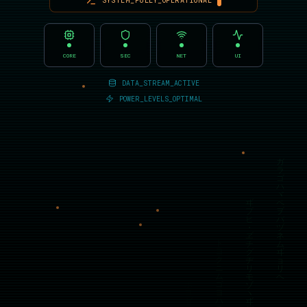
SYSTEM_FULLY_OPERATIONAL
CORE
SEC
NET
UI
DATA_STREAM_ACTIVE
POWER_LEVELS_OPTIMAL
ガ
ラ
ゴ
ハ
ヾ
ヸ
ペ
プ
ヺ
ヒ
バ
・
ヅ
ヹ
ネ
ト
チ
ム
ヨ
グ
ヸ
ク
ヂ
ョ
ニ
リ
リ
ム
モ
ヘ