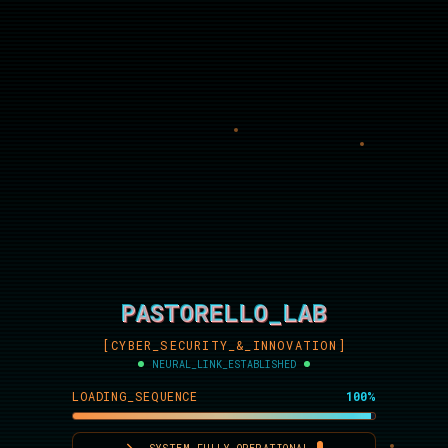
PASTORELLO_LAB
PASTORELLO_LAB
PASTORELLO_LAB
[CYBER_SECURITY_&_INNOVATION]
NEURAL_LINK_ESTABLISHED
LOADING_SEQUENCE
100
%